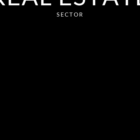
S
E
C
T
O
R